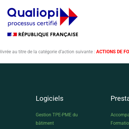
élivrée au titre de la catégorie d’action suivante :
ACTIONS DE F
Logiciels
Prest
Gestion TPE-PME du
Accompa
bâtiment
Formati