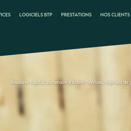
ices
Logiciels BTP
Prestations
Nos clients
Realease capital, partenaire d’Action Services, logiciels de