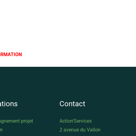
ORMATION
ations
Contact
gnement projet
Action’Services
on
2 avenue du Vallon